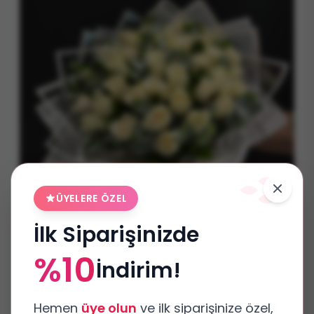
ÜYELERE ÖZEL
İlk Siparişinizde
%10
İndirim!
Éclat Blanc
Hemen
üye olun
ve ilk siparişinize özel,