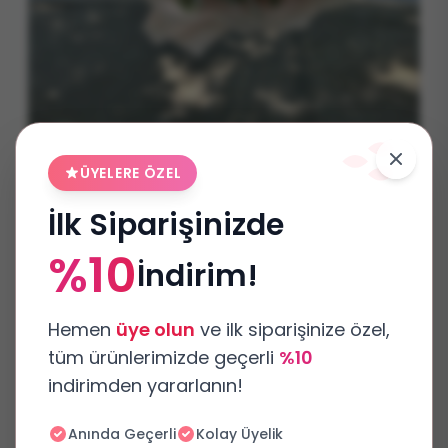
ÜYELERE ÖZEL
Rosé Mélange
İlk Siparişinizde
11.000,00 ₺
İncele
%10
İndirim!
Sepete Ekle
Hemen
üye olun
ve ilk siparişinize özel,
tüm ürünlerimizde geçerli
%10
indirimden yararlanın!
Anında Geçerli
Kolay Üyelik