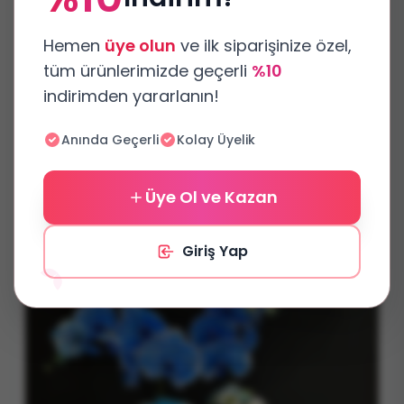
Hemen
üye olun
ve ilk siparişinize özel,
tüm ürünlerimizde geçerli
%10
Orkide Fraîche
indirimden yararlanın!
3.500,00 ₺
İncele
Anında Geçerli
Kolay Üyelik
Sepete Ekle
Üye Ol ve Kazan
Giriş Yap